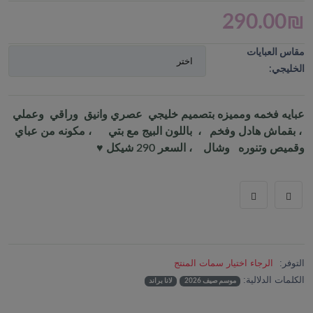
290.00
₪
مقاس العبايات
الخليجي:
عبايه فخمه ومميزه بتصميم خليجي عصري وانيق وراقي وعملي
، بقماش هادل وفخم ، باللون البيج مع بتي ، مكونه من عباي
وقميص وتنوره وشال ، السعر 290 شيكل ♥️
التوفر:
الرجاء اختيار سمات المنتج
الكلمات الدلالية:
موسم صيف 2026
لانا براند