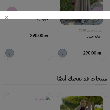
موسم صيف 2026
عباية ايلا
موسم صيف 2026
₪ 290.00
عباية حنين
₪ 290.00
منتجات قد تعجبك أيضًا